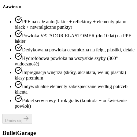
Zawiera:
PPF na całe auto (lakier + reflektory + elementy piano
black + newralgiczne punkty)
Powłoka VATADOR ELASTOMER (do 10 lat) na PPF i
lakier
Dedykowana powłoka ceramiczna na felgi, plastiki, detale
Hydrofobowa powłoka na wszystkie szyby (360°
widoczność)
Impregnacja wnętrza (skóry, alcantara, welur, plastiki)
klasy premium
Indywidualne elementy zabezpieczane według potrzeb
klienta
Pakiet serwisowy 1 rok gratis (kontrola + odświeżenie
powłok)
Umów się
Bullet
Garage