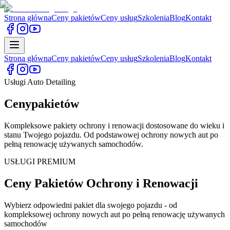
Strona główna
Ceny pakietów
Ceny usług
Szkolenia
Blog
Kontakt
Strona główna
Ceny pakietów
Ceny usług
Szkolenia
Blog
Kontakt
Usługi Auto Detailing
Ceny
pakietów
Kompleksowe pakiety ochrony i renowacji dostosowane do wieku i
stanu Twojego pojazdu. Od podstawowej ochrony nowych aut po
pełną renowację używanych samochodów.
USŁUGI PREMIUM
Ceny Pakietów Ochrony i Renowacji
Wybierz odpowiedni pakiet dla swojego pojazdu - od
kompleksowej ochrony nowych aut po pełną renowację używanych
samochodów