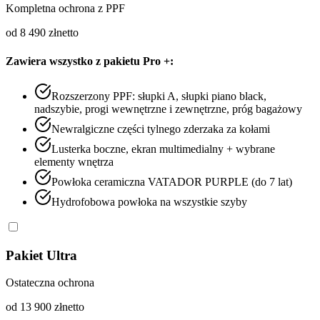
Kompletna ochrona z PPF
od 8 490 zł
netto
Zawiera wszystko z pakietu Pro +:
Rozszerzony PPF: słupki A, słupki piano black,
nadszybie, progi wewnętrzne i zewnętrzne, próg bagażowy
Newralgiczne części tylnego zderzaka za kołami
Lusterka boczne, ekran multimedialny + wybrane
elementy wnętrza
Powłoka ceramiczna VATADOR PURPLE (do 7 lat)
Hydrofobowa powłoka na wszystkie szyby
Pakiet Ultra
Ostateczna ochrona
od 13 900 zł
netto