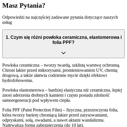
Masz Pytania?
Odpowiedzi na najczęściej zadawane pytania dotyczące naszych
usług
1
.
Czym się różni powłoka ceramiczna, elastomerowa i
folia PPF?
Powłoka ceramiczna
– tworzy twardą, szklistą warstwę ochronną.
Chroni lakier przed mikrorysami, promieniowaniem UV, chemią
drogową, a także ułatwia codzienne mycie dzięki efektowi
hydrofobowemu.
Powłoka elastomerowa
– bardziej elastyczna niż ceramiczna, lepiej
znosi uderzenia drobnych kamieni i często posiada zdolność
samoregeneracji pod wpływem ciepła.
Folia PPF (Paint Protection Film)
– fizyczna, przezroczysta folia,
która tworzy barierę chroniącą lakier przed zarysowaniami,
odpryskami, solą, owadami, a nawet aktami wandalizmu.
Najtrwalsza forma zabezpieczenia (do 10 lat).