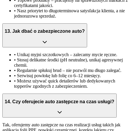
•
Topowe produkty
– pracujemy na sprawdzonych markach z
certyfikatami jakości.
•
Nasz priorytet to długoterminowa satysfakcja klienta
, a nie
jednorazowa sprzedaż.
13
.
Jak dbać o zabezpieczone auto?
• Unikaj myjni szczotkowych – zalecamy mycie ręczne.
• Stosuj delikatne środki (pH neutralne), unikaj agresywnej
chemii.
• Regularnie spłukuj brud – nie pozwól mu długo zalegać.
• Serwisuj powłokę lub folię co 6–12 miesięcy.
• Możesz używać quick detailerów lub dedykowanych
topperów zgodnych z zabezpieczeniem.
14
.
Czy oferujecie auto zastępcze na czas usługi?
Tak, oferujemy auto zastępcze na czas realizacji usług takich jak
aplikacja folii PPF, powłoki ceramicznej, korekta lakieru czy