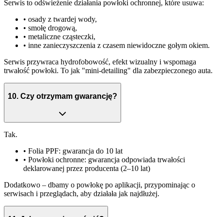
Serwis to odświeżenie działania powłoki ochronnej, które usuwa:
• osady z twardej wody,
• smołę drogową,
• metaliczne cząsteczki,
• inne zanieczyszczenia z czasem niewidoczne gołym okiem.
Serwis przywraca hydrofobowość, efekt wizualny i wspomaga
trwałość powłoki. To jak
"mini-detailing"
dla zabezpieczonego auta.
10
.
Czy otrzymam gwarancję?
Tak.
•
Folia PPF:
gwarancja do 10 lat
•
Powłoki ochronne:
gwarancja odpowiada trwałości
deklarowanej przez producenta (2–10 lat)
Dodatkowo – dbamy o powłokę po aplikacji, przypominając o
serwisach i przeglądach, aby działała jak najdłużej.