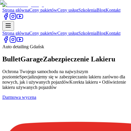
Strona główna
Ceny pakietów
Ceny usług
Szkolenia
Blog
Kontakt
Strona główna
Ceny pakietów
Ceny usług
Szkolenia
Blog
Kontakt
Auto detailing Gdańsk
BulletGarage
Zabezpieczenie Lakieru
Ochrona Twojego samochodu na najwyższym
poziomie
Specjalizujemy się w zabezpieczaniu lakieru zarówno dla
nowych, jak i używanych pojazdów
Korekta lakieru • Odświeżenie
lakieru używanych pojazdów
Darmowa wycena