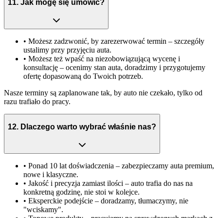
11
.
Jak mogę się umówić?
• Możesz
zadzwonić
, by zarezerwować termin – szczegóły
ustalimy przy przyjęciu auta.
• Możesz też
wpaść na niezobowiązującą wycenę i
konsultację
– ocenimy stan auta, doradzimy i przygotujemy
ofertę dopasowaną do Twoich potrzeb.
Nasze terminy są zaplanowane tak, by auto nie czekało, tylko od
razu trafiało do pracy.
12
.
Dlaczego warto wybrać właśnie nas?
•
Ponad 10 lat doświadczenia
– zabezpieczamy auta premium,
nowe i klasyczne.
•
Jakość i precyzja zamiast ilości
– auto trafia do nas na
konkretną godzinę, nie stoi w kolejce.
•
Eksperckie podejście
– doradzamy, tłumaczymy, nie
"wciskamy".