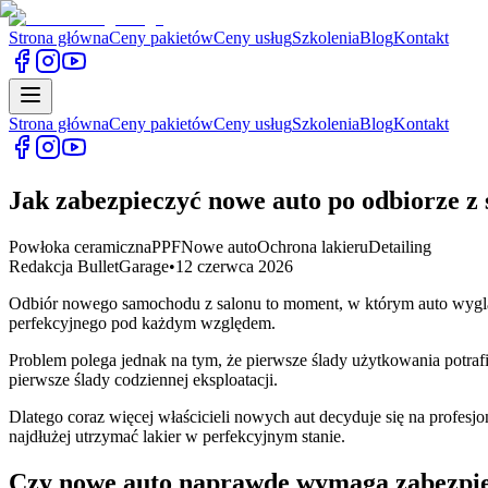
Strona główna
Ceny pakietów
Ceny usług
Szkolenia
Blog
Kontakt
Strona główna
Ceny pakietów
Ceny usług
Szkolenia
Blog
Kontakt
Jak zabezpieczyć nowe auto po odbiorze z 
Powłoka ceramiczna
PPF
Nowe auto
Ochrona lakieru
Detailing
Redakcja BulletGarage
•
12 czerwca 2026
Odbiór nowego samochodu z salonu to moment, w którym auto wygląda 
perfekcyjnego pod każdym względem.
Problem polega jednak na tym, że pierwsze ślady użytkowania potrafi
pierwsze ślady codziennej eksploatacji.
Dlatego coraz więcej właścicieli nowych aut decyduje się na profesj
najdłużej utrzymać lakier w perfekcyjnym stanie.
Czy nowe auto naprawdę wymaga zabezpie