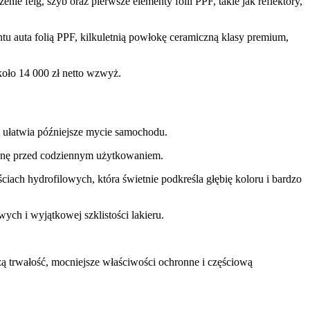
e felg, szyb oraz pierwsze elementy folii PPF, takie jak reflektory,
tu auta folią PPF, kilkuletnią powłokę ceramiczną klasy premium,
koło 14 000 zł netto wzwyż.
 ułatwia późniejsze mycie samochodu.
ronę przed codziennym użytkowaniem.
h hydrofilowych, która świetnie podkreśla głębię koloru i bardzo
 i wyjątkowej szklistości lakieru.
 trwałość, mocniejsze właściwości ochronne i częściową