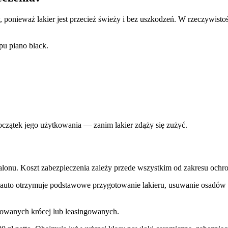
ponieważ lakier jest przecież świeży i bez uszkodzeń. W rzeczywistośc
pu piano black.
oczątek jego użytkowania — zanim lakier zdąży się zużyć.
alonu. Koszt zabezpieczenia zależy przede wszystkim od zakresu ochr
nie auto otrzymuje podstawowe przygotowanie lakieru, usuwanie osadó
kowanych krócej lub leasingowanych.