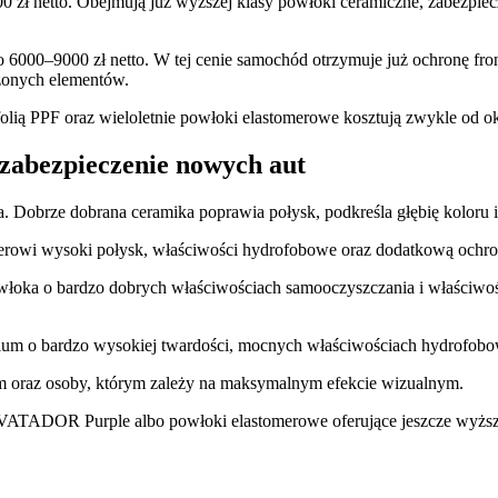
ł netto. Obejmują już wyższej klasy powłoki ceramiczne, zabezpieczeni
o 6000–9000 zł netto. W tej cenie samochód otrzymuje już ochronę fron
ażonych elementów.
folią PPF oraz wieloletnie powłoki elastomerowe kosztują zwykle od o
zabezpieczenie nowych aut
 Dobrze dobrana ceramika poprawia połysk, podkreśla głębię koloru i
ierowi wysoki połysk, właściwości hydrofobowe oraz dodatkową och
 o bardzo dobrych właściwościach samooczyszczania i właściwościac
o bardzo wysokiej twardości, mocnych właściwościach hydrofobowych
um oraz osoby, którym zależy na maksymalnym efekcie wizualnym.
 VATADOR Purple albo powłoki elastomerowe oferujące jeszcze wyższą