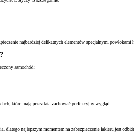
życie. Dotyczy to szczególnie:
ezpieczenie najbardziej delikatnych elementów specjalnymi powłokami l
a?
ieczony samochód:
dach, które mają przez lata zachować perfekcyjny wygląd.
a, dlatego najlepszym momentem na zabezpieczenie lakieru jest odbió