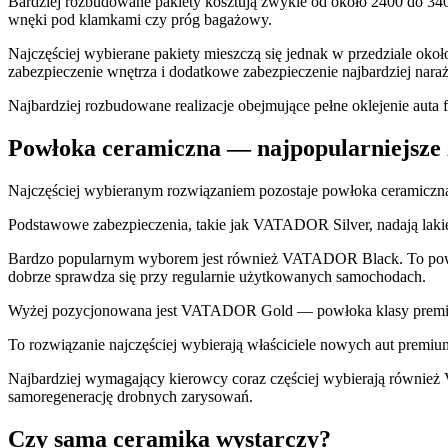
Bardziej rozbudowane pakiety kosztują zwykle od około 2400 do 3400 z
wnęki pod klamkami czy próg bagażowy.
Najczęściej wybierane pakiety mieszczą się jednak w przedziale okoł
zabezpieczenie wnętrza i dodatkowe zabezpieczenie najbardziej nar
Najbardziej rozbudowane realizacje obejmujące pełne oklejenie auta 
Powłoka ceramiczna — najpopularniejsze 
Najczęściej wybieranym rozwiązaniem pozostaje powłoka ceramiczna.
Podstawowe zabezpieczenia, takie jak VATADOR Silver, nadają lak
Bardzo popularnym wyborem jest również VATADOR Black. To powłoka
dobrze sprawdza się przy regularnie użytkowanych samochodach.
Wyżej pozycjonowana jest VATADOR Gold — powłoka klasy premium 
To rozwiązanie najczęściej wybierają właściciele nowych aut premi
Najbardziej wymagający kierowcy coraz częściej wybierają również
samoregenerację drobnych zarysowań.
Czy sama ceramika wystarczy?