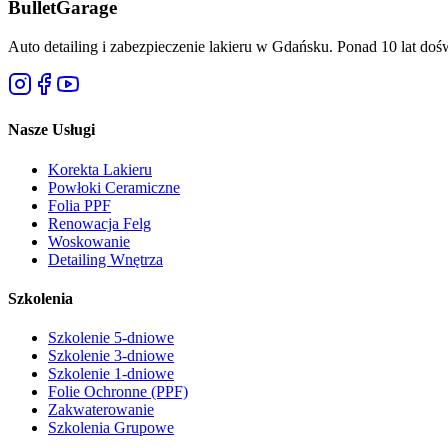
Bullet
Garage
Auto detailing i zabezpieczenie lakieru w Gdańsku. Ponad 10 lat doś
Nasze Usługi
Korekta Lakieru
Powłoki Ceramiczne
Folia PPF
Renowacja Felg
Woskowanie
Detailing Wnętrza
Szkolenia
Szkolenie 5-dniowe
Szkolenie 3-dniowe
Szkolenie 1-dniowe
Folie Ochronne (PPF)
Zakwaterowanie
Szkolenia Grupowe