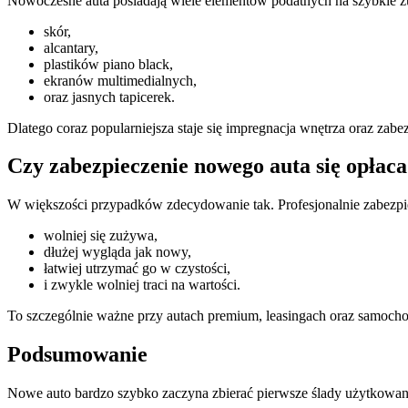
Nowoczesne auta posiadają wiele elementów podatnych na szybkie zu
skór,
alcantary,
plastików piano black,
ekranów multimedialnych,
oraz jasnych tapicerek.
Dlatego coraz popularniejsza staje się impregnacja wnętrza oraz zab
Czy zabezpieczenie nowego auta się opłac
W większości przypadków zdecydowanie tak. Profesjonalnie zabezp
wolniej się zużywa,
dłużej wygląda jak nowy,
łatwiej utrzymać go w czystości,
i zwykle wolniej traci na wartości.
To szczególnie ważne przy autach premium, leasingach oraz samocho
Podsumowanie
Nowe auto bardzo szybko zaczyna zbierać pierwsze ślady użytkowani