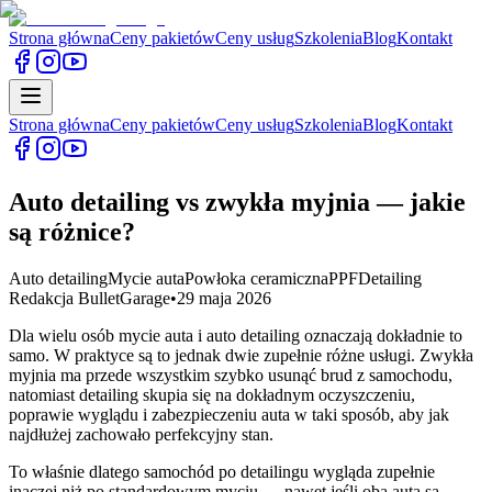
Strona główna
Ceny pakietów
Ceny usług
Szkolenia
Blog
Kontakt
Strona główna
Ceny pakietów
Ceny usług
Szkolenia
Blog
Kontakt
Auto detailing vs zwykła myjnia — jakie
są różnice?
Auto detailing
Mycie auta
Powłoka ceramiczna
PPF
Detailing
Redakcja BulletGarage
•
29 maja 2026
Dla wielu osób mycie auta i auto detailing oznaczają dokładnie to
samo. W praktyce są to jednak dwie zupełnie różne usługi. Zwykła
myjnia ma przede wszystkim szybko usunąć brud z samochodu,
natomiast detailing skupia się na dokładnym oczyszczeniu,
poprawie wyglądu i zabezpieczeniu auta w taki sposób, aby jak
najdłużej zachowało perfekcyjny stan.
To właśnie dlatego samochód po detailingu wygląda zupełnie
inaczej niż po standardowym myciu — nawet jeśli oba auta są