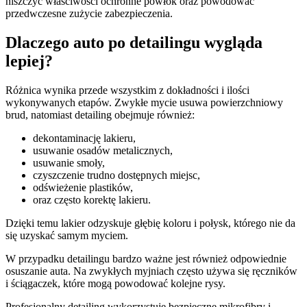
niszczyć właściwości ochronne powłok oraz powodować
przedwczesne zużycie zabezpieczenia.
Dlaczego auto po detailingu wygląda
lepiej?
Różnica wynika przede wszystkim z dokładności i ilości
wykonywanych etapów. Zwykłe mycie usuwa powierzchniowy
brud, natomiast detailing obejmuje również:
dekontaminację lakieru,
usuwanie osadów metalicznych,
usuwanie smoły,
czyszczenie trudno dostępnych miejsc,
odświeżenie plastików,
oraz często korektę lakieru.
Dzięki temu lakier odzyskuje głębię koloru i połysk, którego nie da
się uzyskać samym myciem.
W przypadku detailingu bardzo ważne jest również odpowiednie
osuszanie auta. Na zwykłych myjniach często używa się ręczników
i ściągaczek, które mogą powodować kolejne rysy.
Profesjonalny detailing wykorzystuje bezpieczne mikrofibry i